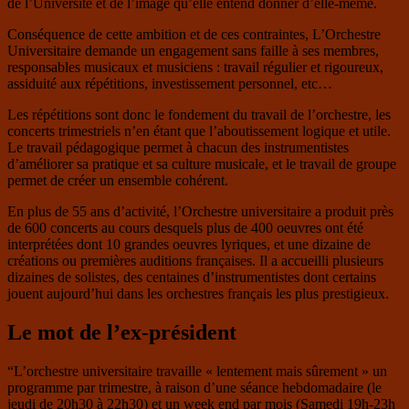
de l’Université et de l’image qu’elle entend donner d’elle-même.
Conséquence de cette ambition et de ces contraintes, L’Orchestre
Universitaire demande un engagement sans faille à ses membres,
responsables musicaux et musiciens : travail régulier et rigoureux,
assiduité aux répétitions, investissement personnel, etc…
Les répétitions sont donc le fondement du travail de l’orchestre, les
concerts trimestriels n’en étant que l’aboutissement logique et utile.
Le travail pédagogique permet à chacun des instrumentistes
d’améliorer sa pratique et sa culture musicale, et le travail de groupe
permet de créer un ensemble cohérent.
En plus de 55 ans d’activité, l’Orchestre universitaire a produit près
de 600 concerts au cours desquels plus de 400 oeuvres ont été
interprétées dont 10 grandes oeuvres lyriques, et une dizaine de
créations ou premières auditions françaises. Il a accueilli plusieurs
dizaines de solistes, des centaines d’instrumentistes dont certains
jouent aujourd’hui dans les orchestres français les plus prestigieux.
Le mot de l’ex-président
“L’orchestre universitaire travaille « lentement mais sûrement » un
programme par trimestre, à raison d’une séance hebdomadaire (le
jeudi de 20h30 à 22h30) et un week end par mois (Samedi 19h-23h