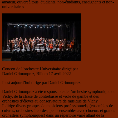
amateur, ouvert à tous, étudiants, non-étudiants, enseignants et non-
universitaires.
Concert de l’orchestre Universitaire dirigé par
Daniel Grimonprez, Billom 17 avril 2022
Il est aujourd’hui dirigé par Daniel Grimonprez.
Daniel Grimonprez a été responsable de l’orchestre symphonique de
Vichy, de la classe de contrebasse et viole de gambe et des
orchestres d’élèves au conservatoire de musique de Vichy.
Il dirige divers groupes de musiciens professionnels, (ensembles de
cuivres, orchestres à cordes, petits ensembles avec choeurs et grands
orchestres symphoniques) dans un répertoire varié allant de la