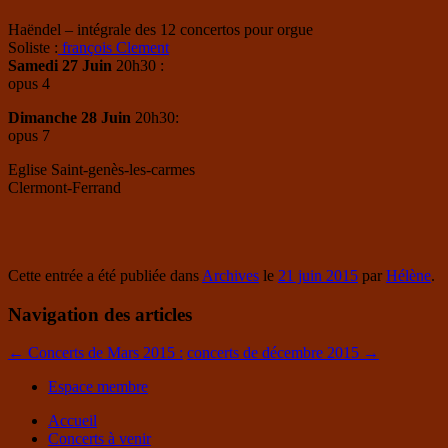
Haëndel – intégrale des 12 concertos pour orgue
Soliste :
françois Clement
Samedi 27 Juin
20h30 :
opus 4
Dimanche 28 Juin
20h30:
opus 7
Eglise Saint-genès-les-carmes
Clermont-Ferrand
Cette entrée a été publiée dans
Archives
le
21 juin 2015
par
Hélène
.
Navigation des articles
←
Concerts de Mars 2015 :
concerts de décembre 2015
→
Espace membre
Accueil
Concerts à venir